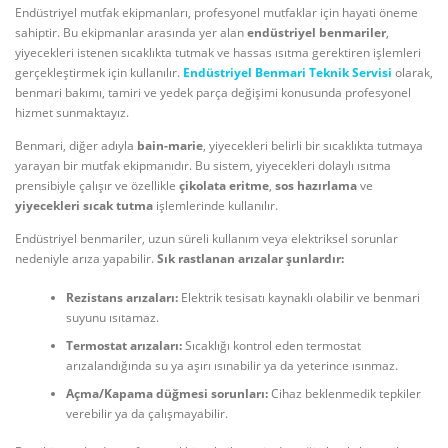
Endüstriyel mutfak ekipmanları, profesyonel mutfaklar için hayati öneme
sahiptir. Bu ekipmanlar arasında yer alan
endüstriyel benmariler
,
yiyecekleri istenen sıcaklıkta tutmak ve hassas ısıtma gerektiren işlemleri
gerçekleştirmek için kullanılır.
Endüstriyel Benmari Teknik Servisi
olarak,
benmari bakımı, tamiri ve yedek parça değişimi konusunda profesyonel
hizmet sunmaktayız.
Benmari, diğer adıyla
bain-marie
, yiyecekleri belirli bir sıcaklıkta tutmaya
yarayan bir mutfak ekipmanıdır. Bu sistem, yiyecekleri dolaylı ısıtma
prensibiyle çalışır ve özellikle
çikolata eritme
,
sos hazırlama
ve
yiyecekleri sıcak tutma
işlemlerinde kullanılır.
Endüstriyel benmariler, uzun süreli kullanım veya elektriksel sorunlar
nedeniyle arıza yapabilir.
Sık rastlanan arızalar şunlardır:
Rezistans arızaları:
Elektrik tesisatı kaynaklı olabilir ve benmari
suyunu ısıtamaz.
Termostat arızaları:
Sıcaklığı kontrol eden termostat
arızalandığında su ya aşırı ısınabilir ya da yeterince ısınmaz.
Açma/Kapama düğmesi sorunları:
Cihaz beklenmedik tepkiler
verebilir ya da çalışmayabilir.