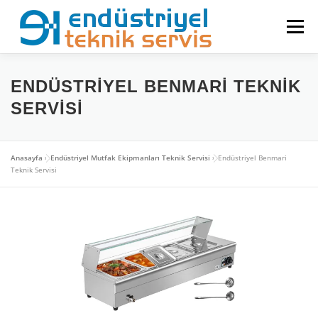
İçeriğe
geç
Menü
REFERANSLARIMIZ
FAALIYET ALANLARIMIZ
ENDÜSTRIYEL BENMARI TEKNIK
SERVISI
MARKALAR
GALERI
İLETIŞIM
Anasayfa
»
Endüstriyel Mutfak Ekipmanları Teknik Servisi
»
Endüstriyel Benmari
Teknik Servisi
EVSEL ÜRÜNLER